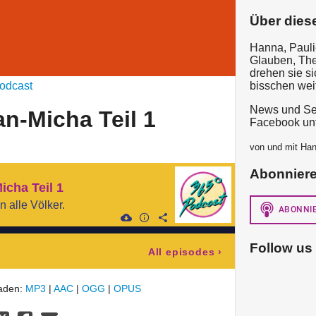
Über dies
Hanna, Pauli
Glauben, Th
drehen sie si
odcast
bisschen weit
News und Sel
an-Micha Teil 1
Facebook unt
von und mit Han
Abonnier
icha Teil 1
 alle Völker.
Follow us
All episodes
›
laden:
MP3
|
AAC
|
OGG
|
OPUS